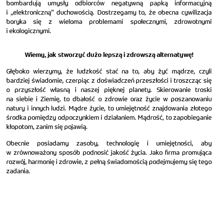
bombardują umysły odbiorców negatywną papką informacyjną
i „elektroniczną” duchowością. Dostrzegamy to, że obecna cywilizacja
boryka się z wieloma problemami społecznymi, zdrowotnymi
i ekologicznymi.
Wiemy, jak stworzyć dużo lepszą i zdrowszą alternatywę!
Głęboko wierzymy, że ludzkość stać na to, aby żyć mądrze, czyli
bardziej świadomie, czerpiąc z doświadczeń przeszłości i troszcząc się
o przyszłość własną i naszej pięknej planety. Skierowanie troski
na siebie i Ziemię, to dbałość o zdrowie oraz życie w poszanowaniu
natury i innych ludzi. Mądre życie, to umiejętność znajdowania złotego
środka pomiędzy odpoczynkiem i działaniem. Mądrość, to zapobieganie
kłopotom, zanim się pojawią.
Obecnie posiadamy zasoby, technologię i umiejętności, aby
w zrównoważony sposób podnosić jakość życia. Jako firma promująca
rozwój, harmonię i zdrowie, z pełną świadomością podejmujemy się tego
zadania.