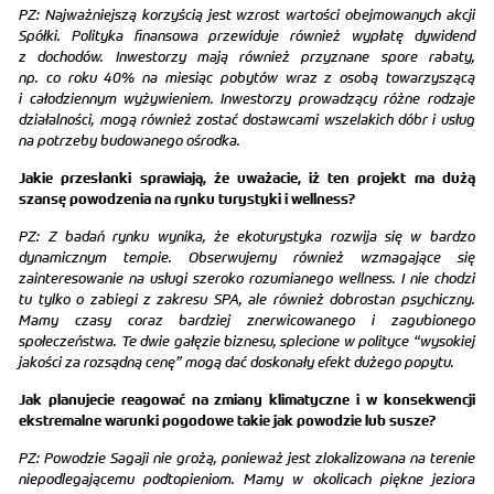
PZ: Najważniejszą korzyścią jest wzrost wartości obejmowanych akcji
Spółki. Polityka finansowa przewiduje również wypłatę dywidend
z dochodów. Inwestorzy mają również przyznane spore rabaty,
np. co roku 40% na miesiąc pobytów wraz z osobą towarzyszącą
i całodziennym wyżywieniem. Inwestorzy prowadzący różne rodzaje
działalności, mogą również zostać dostawcami wszelakich dóbr i usług
na potrzeby budowanego ośrodka.
Jakie przesłanki sprawiają, że uważacie, iż ten projekt ma dużą
szansę powodzenia na rynku turystyki i wellness?
PZ: Z badań rynku wynika, że ekoturystyka rozwija się w bardzo
dynamicznym tempie. Obserwujemy również wzmagające się
zainteresowanie na usługi szeroko rozumianego wellness. I nie chodzi
tu tylko o zabiegi z zakresu SPA, ale również dobrostan psychiczny.
Mamy czasy coraz bardziej znerwicowanego i zagubionego
społeczeństwa. Te dwie gałęzie biznesu, splecione w polityce “wysokiej
jakości za rozsądną cenę” mogą dać doskonały efekt dużego popytu.
Jak planujecie reagować na zmiany klimatyczne i w konsekwencji
ekstremalne warunki pogodowe takie jak powodzie lub susze?
PZ: Powodzie Sagaji nie grożą, ponieważ jest zlokalizowana na terenie
niepodlegającemu podtopieniom. Mamy w okolicach piękne jeziora