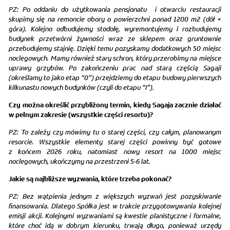
PZ: Po oddaniu do użytkowania pensjonatu i otwarciu restauracji
skupimy się na remoncie obory o powierzchni ponad 1200 m2 (dół +
góra). Kolejno odbudujemy stodołę, wyremontujemy i rozbudujemy
budynek przetwórni żywności wraz ze sklepem oraz gruntownie
przebudujemy stajnię. Dzięki temu pozyskamy dodatkowych 50 miejsc
noclegowych. Mamy również stary schron, który przerobimy na miejsce
uprawy grzybów. Po zakończeniu prac nad starą częścią Sagaji
(określamy to jako etap “0”) przejdziemy do etapu budowy pierwszych
kilkunastu nowych budynków (czyli do etapu “I”).
Czy można określić przybliżony termin, kiedy Sagaja zacznie działać
w pełnym zakresie (wszystkie części resortu)?
PZ: To zależy czy mówimy tu o starej części, czy całym, planowanym
resorcie. Wszystkie elementy starej części powinny być gotowe
z końcem 2026 roku, natomiast nowy resort na 1000 miejsc
noclegowych, ukończymy na przestrzeni 5-6 lat.
Jakie są najbliższe wyzwania, które trzeba pokonać?
PZ: Bez wątpienia jednym z większych wyzwań jest pozyskiwanie
finansowania. Dlatego Spółka jest w trakcie przygotowywania kolejnej
emisji akcji. Kolejnymi wyzwaniami są kwestie planistyczne i formalne,
które choć idą w dobrym kierunku, trwają długo, ponieważ urzędy