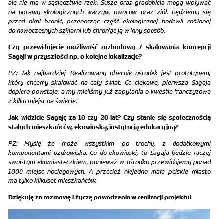
ale nie ma w sąsiedztwie rzek. Susze oraz gradobicia mogą wpływać
na uprawy ekologicznych warzyw, owoców oraz ziół. Będziemy się
przed nimi bronić, przenosząc część ekologicznej hodowli roślinnej
do nowoczesnych szklarni lub chroniąc ją w inny sposób.
Czy przewidujecie możliwość rozbudowy / skalowania koncepcji
Sagaji w przyszłości np. o kolejne lokalizacje?
PZ: Jak najbardziej. Realizowany obecnie ośrodek jest prototypem,
który chcemy skalować na cały świat. Co ciekawe, pierwsza Sagaja
dopiero powstaje, a my mieliśmy już zapytania o kwestie franczyzowe
z kilku miejsc na świecie.
Jak widzicie Sagaję za 10 czy 20 lat? Czy stanie się społecznością
stałych mieszkańców, ekowioską, instytucją edukacyjną?
PZ: Myślę że może wszystkim po trochu, z dodatkowymi
komponentami uzdrowiska. Co do ekowioski, to Sagaja będzie raczej
swoistym ekomiasteczkiem, ponieważ w ośrodku przewidujemy ponad
1000 miejsc noclegowych. A przecież niejedno małe polskie miasto
ma tylko kilkuset mieszkańców.
Dziękuję za rozmowę i życzę powodzenia w realizacji projektu!