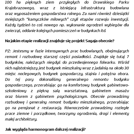
100 ha pięknych ziem przyległych do Drawskiego Parku
Krajobrazowego, wraz z istniejącą infrastrukturą budowlana
oraz wyposażeniem gospodarstwa rolnego. Za nami również dziesiątki
mniejszych “kamyczków milowych” czyli etapów rozwoju inwestycji.
Każdy tydzień to coś nowego np. wykonanie ogrodzeń wybiegów dla
zwierząt, oddanie kolejnych pomieszczeń w budynkach itd.
Na jakim etapie realizacji znajduje się projekt Sagaja obecnie?
PZ: Jestesmy w fazie intensywnych prac budowlanych, obejmujących
remont i rozbudowę starszej części posiadłości. Znajduje się tutaj 7
budynków, należących niegdyś do przedwojennego folwarku. Wśród
nich najistotniejszy jest budynek mieszkalny wraz z jadalnią na około 30
miejsc noclegowych, budynek gospodarczy, stajnia i potężna obora.
Do tej pory dokonaliśmy generalnego remontu budynku
gospodarczego, przerabiając go na komfortowy budynek gabinetowo-
szkoleniowy z piękną salą warsztatową, gabinetem masażu
oraz biurem z gabinetem psychologicznym. Obecnie prowadzimy
rozbudowę i generalny remont budynku mieszkalnego, przerabiając
go na pensjonat z restauracją. Równocześnie prowadzimy rozległe
prace ziemne i porządkowe, tworzymy ogrodzenia, drogi i elementy
małej architektury.
Jak wygląda harmonogram dalszej realizacji?