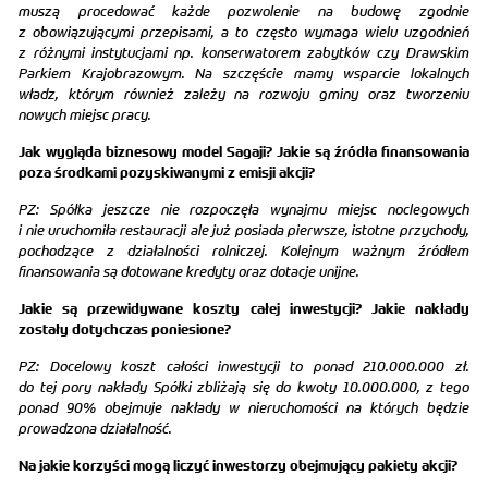
muszą procedować każde pozwolenie na budowę zgodnie
z obowiązującymi przepisami, a to często wymaga wielu uzgodnień
z różnymi instytucjami np. konserwatorem zabytków czy Drawskim
Parkiem Krajobrazowym. Na szczęście mamy wsparcie lokalnych
władz, którym również zależy na rozwoju gminy oraz tworzeniu
nowych miejsc pracy.
Jak wygląda biznesowy model Sagaji? Jakie są źródła finansowania
poza środkami pozyskiwanymi z emisji akcji?
PZ: Spółka jeszcze nie rozpoczęła wynajmu miejsc noclegowych
i nie uruchomiła restauracji ale już posiada pierwsze, istotne przychody,
pochodzące z działalności rolniczej. Kolejnym ważnym źródłem
finansowania są dotowane kredyty oraz dotacje unijne.
Jakie są przewidywane koszty całej inwestycji? Jakie nakłady
zostały dotychczas poniesione?
PZ: Docelowy koszt całości inwestycji to ponad 210.000.000 zł.
do tej pory nakłady Spółki zbliżają się do kwoty 10.000.000, z tego
ponad 90% obejmuje nakłady w nieruchomości na których będzie
prowadzona działalność.
Na jakie korzyści mogą liczyć inwestorzy obejmujący pakiety akcji?