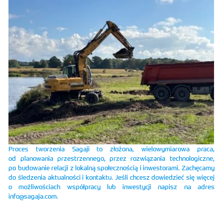
Proces tworzenia Sagaji to złożona, wielowymiarowa praca,
od planowania przestrzennego, przez rozwiązania technologiczne,
po budowanie relacji z lokalną społecznością i inwestorami. Zachęcamy
do śledzenia aktualności i kontaktu. Jeśli chcesz dowiedzieć się więcej
o możliwościach współpracy lub inwestycji napisz na adres
info@sagaja.com.